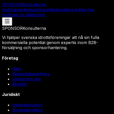
SPONSO
R
Konsulterna
Hem
Samarbetspartners
Medarbetare
Jobba hos
oss
Boka fri rådgivning
SPONSO
R
Konsulterna
Vi hjälper svenska idrottsföreningar att nå sin fulla
kommersiella potential genom expertis inom B2B-
försäljning och sponsorhantering.
Företag
Hem
Samarbetspartners
Jobba hos oss
Kontakt
Juridiskt
Integritetspolicy
Användarvillkor