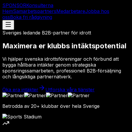
SPONSO
R
Konsulterna
Hem
Samarbetspartners
Medarbetare
Jobba hos
oss
Boka fri rådgivning
Sveriges ledande B2B-partner för idrott
Maximera er klubbs
intäktspotential
Vi hjälper svenska idrottsföreningar och förbund att
bygga hållbara intäkter genom strategiska
sponsringssamarbeten, professionell B2B-försäljning
och långsiktiga partnernätverk.
Öka era intäkter
Utforska våra tjänster
Betrodda av
20+
klubbar över hela Sverige